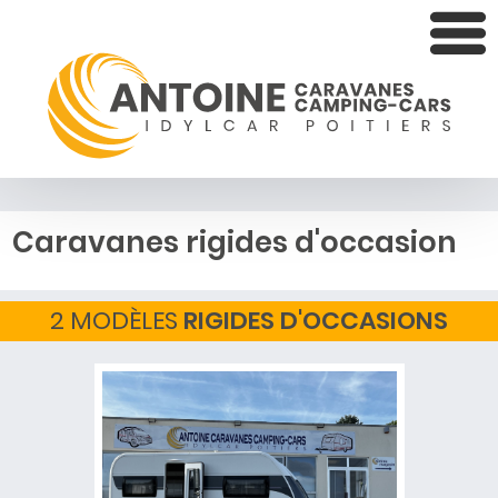
Caravanes rigides d'occasion
2 MODÈLES
RIGIDES D'OCCASIONS