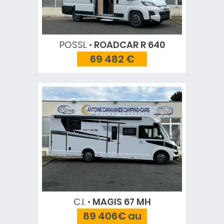
POSSL
ROADCAR R 640
69 482 €
C.I.
MAGIS 67 MH
89 406€ au