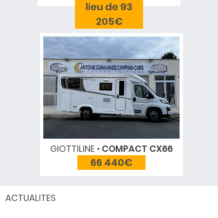
lieu de 93
205€
GIOTTILINE
COMPACT CX66
66 440€
ACTUALITES