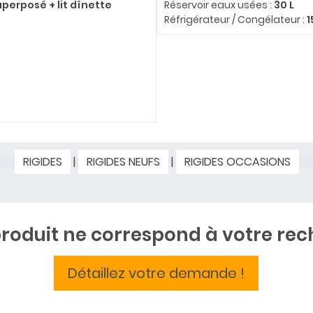
superposé + lit dînette
Réservoir eaux usées :
30 L
Réfrigérateur / Congélateur :
1
RIGIDES
|
RIGIDES NEUFS
|
RIGIDES OCCASIONS
roduit ne correspond à votre rec
Détaillez votre demande !