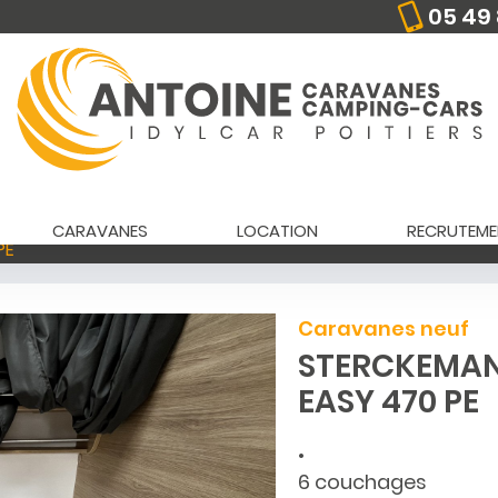
05 49 
CARAVANES
LOCATION
RECRUTEME
PE
Caravanes neuf
STERCKEMA
EASY 470 PE
•
6 couchages