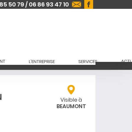
85 50 79 / 06 86 93 47 10
NT
ACTU
L'ENTREPRISE
SERVICES
N
Visible à
BEAUMONT