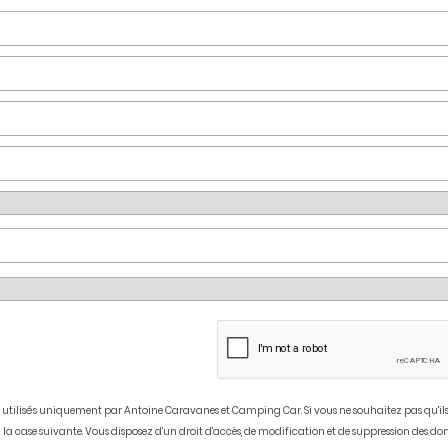
tilisés uniquement par Antoine Caravanes et Camping Car. Si vous ne souhaitez pas qu'ils 
 la case suivante. Vous disposez d'un droit d'accès, de modification et de suppression des do