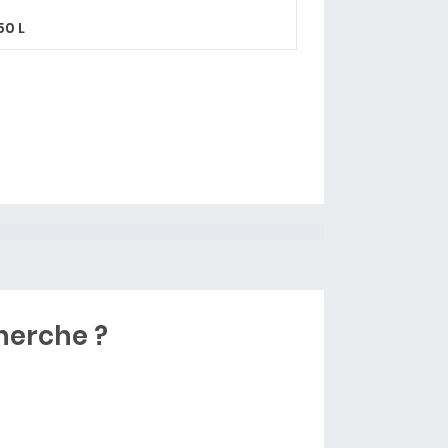
50 L
herche ?